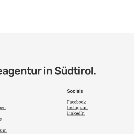
agentur in Südtirol.
Socials
Facebook
gen
Instagram
e
LinkedIn
s
sum